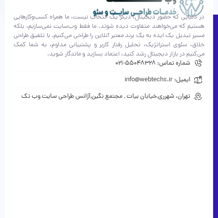
در دنیایی که حضور دیجیتال، دیگر یک انتخاب نیست، ما همراه کسب‌وکارهایی
هستیم که می‌خواهند متفاوت دیده شوند. ما فقط وب‌سایت نمی‌سازیم، بلکه
مسیر تبدیل یک ایده به یک برند معتبر آنلاین را طراحی می‌کنیم. با تلفیق طراحی
خلاق، سئوی استراتژیک، تحلیل رفتار کاربر و پشتیبانی مداوم، به شما کمک
می‌کنیم در بازار دیجیتال رشد کنید، اعتماد بسازید و ماندگار شوید.
شماره تماس: 55048328-021
ایمیل: info@webtechs.ir
تهران، شهرری,خیابان بیات , مجتمع نگین,آژانس طراحی سایت وب تک