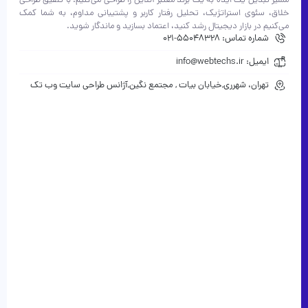
مسیر تبدیل یک ایده به یک برند معتبر آنلاین را طراحی می‌کنیم. با تلفیق طراحی
خلاق، سئوی استراتژیک، تحلیل رفتار کاربر و پشتیبانی مداوم، به شما کمک
می‌کنیم در بازار دیجیتال رشد کنید، اعتماد بسازید و ماندگار شوید.
شماره تماس: 55048328-021
ایمیل: info@webtechs.ir
تهران، شهرری,خیابان بیات , مجتمع نگین,آژانس طراحی سایت وب تک