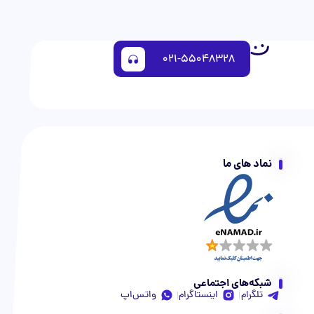
021-55048328
نماد های ما
شبکه‌های اجتماعی
تلگرام
اینستاگرام
واتس‌اپ