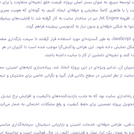
توسعه سریع، به عنوان بستر اصلی پروژه، فرصت خلق تجربه‌ای متفاوت را برای ت
 را با ظاهری کاملاً سفارشی و حرفه‌ای ایجاد کنیم، به گونه‌ای که هویت بصری بر
منعکس شده و تجربه کاربری آسان و جذابی برای بازدیدکنندگان فراهم شود. افزونه Jet Engine نیز در ساختار سایت به کار گرفته شد تا قابلیت
 به شکلی حرفه‌ای و بدون نیاز به کدنویسی پیچیده فراهم گردد.
در طراحی گرافیکی و ساختار فنی سایت، تکنولوژی‌های پایه HTML، CSS و JavaScript به طور گسترده‌ای مورد استفاده قرار گرفتند تا سرعت ب
 شکل نمایش داده شود. این طراحی واکنش‌گرا موجب شده است تا کاربران در هر ش
کنند و تجربه‌ای دلنشین از کار با سایت داشته باشند.
ن آن، تدابیر ویژه‌ای در این پروژه اتخاذ شد. پیاده‌سازی لایه‌های امنیتی، 
ایت از نظر امنیتی در سطح بالایی قرار گیرد و نگرانی خاصی برای مشتریان و تیم
اه‌اندازی سایت بود که به جذب بازدیدکننده‌های باکیفیت و افزایش نرخ تبدیل 
 همچنین، پشتیبانی رایگان به مدت ۶ ماه پس از تحویل پروژه تضمینی برای حفظ کیفیت و رفع مشکلات احتمالی به شمار م
 که در مقابل امکانات فنی، طراحی حرفه‌ای، خدمات امنیتی و بازاریابی دیجیتال، سرمایه‌گذاری منا
 به عنوان یک ابزار موثر و قدرتمند، اکنون در حال فعالیت است و توانسته اس