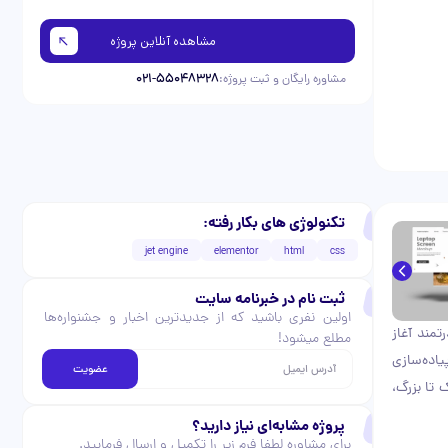
مشاهده آنلاین پروژه
021-55048328
مشاوره رایگان و ثبت پروژه:
تکنولوژی های بکار رفته:
jet engine
elementor
html
css
ثبت نام در خبرنامه سایت
اولین نفری باشید که از جدیدترین اخبار و جشنواره‌ها
درتمند آغاز
مطلع میشود!
یاده‌سازی
عضویت
تا بزرگ،
پروژه مشابه‌ای نیاز دارید؟
برای مشاوره لطفا فرم زیر را تکمیل و ارسال فرمایید.