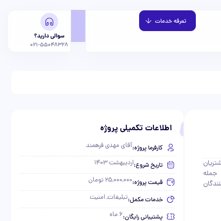
تعرفه خدمات
سوالی دارید؟
021-55048328
اطلاعات تکمیلی پروژه
آقای مهدی فرهمند
کارفرما پروژه:
تریان
اردیبهشت 1403
تاریخ شروع:
 جمله
25,000,000 تومان
قیمت پروژه:
ندگان
تبلیغات, امنیت
خدمات مکمل:
6 ماه
پشتیبانی رایگان: